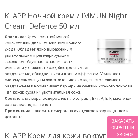
KLAPP Ночной крем / IMMUN Night
Cream Defence 50 мл
Описание:
Крем приятной мягкой
консистенции для интенсивного ночного
ухода. Обладает ярко выраженным
увлажняющим и регенерирующим
эффектом. Улучшает эластичность,
очищает и увлажняет кожу, быстро снимает
раздражение, обладает лифтинговым эффектом. Усиливает
систему самозащиты чувствительной кожи, быстро снимает
раздражение и нормализует барьеpные функции кожного покрова.
Тип кожи:
сухая и чувствительная кожа
Состав:
алое вера, водорослевый экстракт, Вит. А, Е, F, масло ши,
соевое масло, пантенол.
Применение:
наносить вечером на очищенную кожу лица, шеи и
декольте.
ЗАКАЗАТЬ
ОБРАТНЫЙ
KLAPP Крем для кожи вокруг глаз /
ЗВОНОК