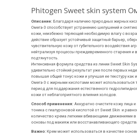
Phitogen Sweet skin system
Описание:
Благодаря наличию природных жирных кислот
Омега-3 способствует устранению шелушений и снятию
кожи, неизбежно теряющей необходимую влагу с возра
действие образует устойчивый защитный барьер, обе
чувствительную кожу от губительного воздействия аг
нейтрализуя процессы преждевременного старения и 
подтянутость.
Интенсивная формула средства из линии Sweet Skin Sy
удивительно стойкий результат уже после первых неде
повышая общий тонус кожи и улучшая ее текстуру как и
Омега-3 с жирными кислотами может использоваться 
период для поддержания естественного гидролипидно
кожи от неблагоприятного влияния холодов.
Способ применения:
Аккуратно очистите кожу лица 
тоника с гиалуроновой кислотой от Sweet Skin и равн
количество крема легкими вбивающими движениями в 
основы под макияж или восстанавливающего средства
Важно:
Крем может использоваться в качестве основ