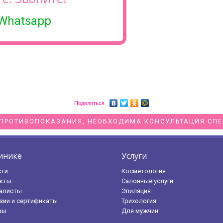
Whatsapp
Поделиться
ПРОТИВОПОКАЗАНИЯ, НЕОБХОДИМА КОНСУЛЬТАЦИЯ СП
инике
Услуги
сти
Косметология
кты
Салонные услуги
алисты
Эпиляция
зии и сертификаты
Трихология
вы
Для мужчин