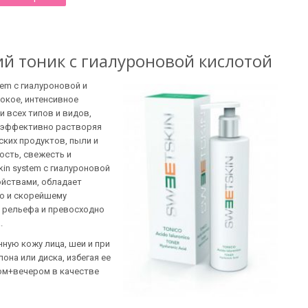
й тоник с гиалуроновой кислотой
tem с гиалуроновой и
окое, интенсивное
 всех типов и видов,
и эффективно растворяя
ских продуктов, пыли и
ость, свежесть и
kin system с гиалуроновой
йствами, обладает
ю и скорейшему
 рельефа и превосходно
а.
нную кожу лица, шеи и при
она или диска, избегая ее
ом+вечером в качестве