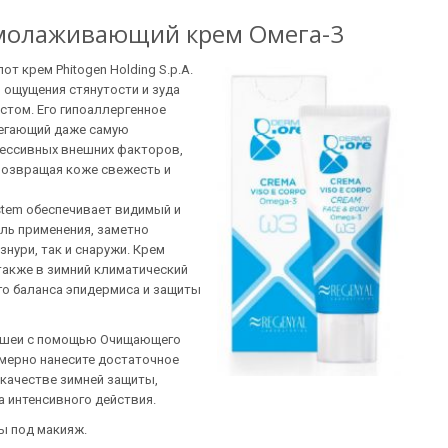
 Омолаживающий крем Омега-3
 крем Phitogen Holding S.p.A.
 ощущения стянутости и зуда
стом. Его гипоаллергенное
регающий даже самую
рессивных внешних факторов,
возвращая коже свежесть и
stem обеспечивает видимый и
ль применения, заметно
знури, так и снаружи. Крем
также в зимний климатический
го баланса эпидермиса и защиты
и шеи с помощью Очищающего
омерно нанесите достаточное
качестве зимней защиты,
 интенсивного действия.
ы под макияж.