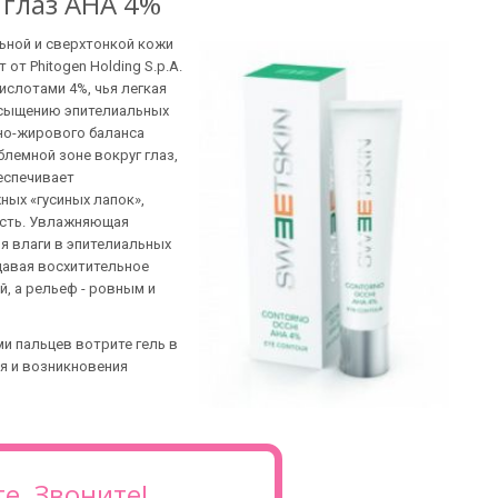
 глаз АНА 4%
ьной и сверхтонкой кожи
от Phitogen Holding S.p.A.
кислотами 4%, чья легкая
асыщению эпителиальных
но-жирового баланса
лемной зоне вокруг глаз,
беспечивает
ных «гусиных лапок»,
ость. Увлажняющая
я влаги в эпителиальных
давая восхитительное
, а рельеф - ровным и
и пальцев вотрите гель в
ия и возникновения
е. Звоните!