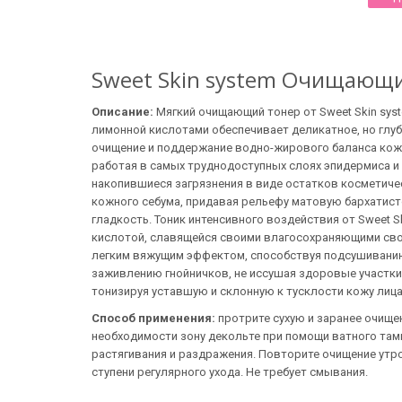
Sweet Skin system Очищающи
Описание:
Мягкий очищающий тонер от Sweet Skin sys
лимонной кислотами обеспечивает деликатное, но глуб
очищение и поддержание водно-жирового баланса кожи
работая в самых труднодоступных слоях эпидермиса 
накопившиеся загрязнения в виде остатков косметиче
кожного себума, придавая рельефу матовую бархатист
гладкость. Тоник интенсивного воздействия от Sweet S
кислотой, славящейся своими влагосохраняющими сво
легким вяжущим эффектом, способствуя подсушивани
заживлению гнойничков, не иссушая здоровые участки
тонизируя уставшую и склонную к тусклости кожу лиц
Способ применения:
протрите сухую и заранее очище
необходимости зону декольте при помощи ватного тамп
растягивания и раздражения. Повторите очищение утр
ступени регулярного ухода. Не требует смывания.