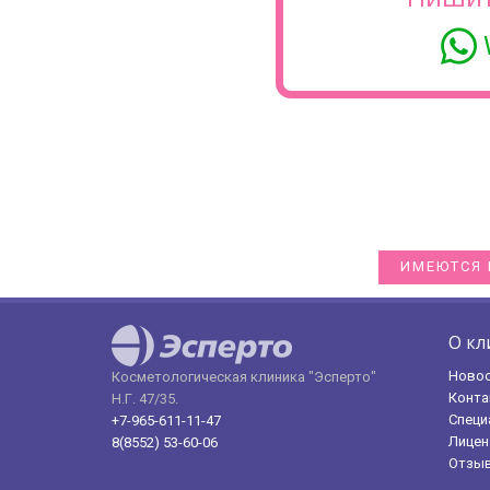
ИМЕЮТСЯ 
О кл
Ново
Косметологическая клиника "Эсперто"
Конта
Н.Г. 47/35.
Специ
+7-965-611-11-47
Лицен
8(8552) 53-60-06
Отзы