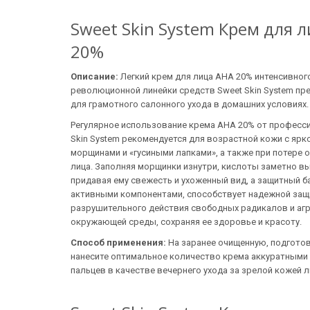
Sweet Skin System Крем для 
20%
Описание:
Легкий крем для лица АНА 20% интенсивног
революционной линейки средств Sweet Skin System пр
для грамотного салонного ухода в домашних условиях
Регулярное использование крема АНА 20% от професс
Skin System рекомендуется для возрастной кожи с яр
морщинами и «гусиными лапками», а также при потере 
лица. Заполняя морщинки изнутри, кислоты заметно 
придавая ему свежесть и ухоженный вид, а защитный б
активными компонентами, способствует надежной защ
разрушительного действия свободных радикалов и аг
окружающей среды, сохраняя ее здоровье и красоту.
Способ применения:
На заранее очищенную, подгото
нанесите оптимальное количество крема аккуратным
пальцев в качестве вечернего ухода за зрелой кожей л