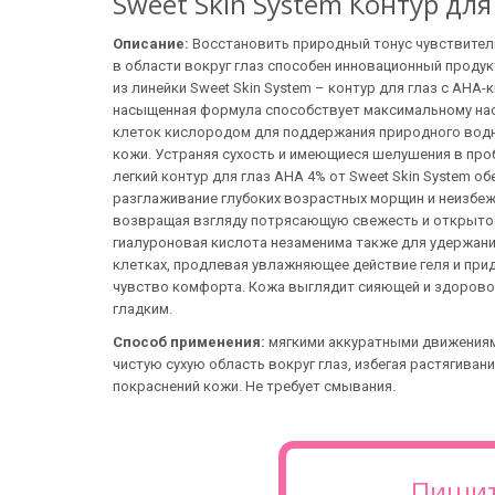
Sweet Skin System Контур для
Описание:
Восстановить природный тонус чувствител
в области вокруг глаз способен инновационный продукт 
из линейки Sweet Skin System – контур для глаз с АНА-
насыщенная формула способствует максимальному н
клеток кислородом для поддержания природного вод
кожи. Устраняя сухость и имеющиеся шелушения в проб
легкий контур для глаз АНА 4% от Sweet Skin System о
разглаживание глубоких возрастных морщин и неизбеж
возвращая взгляду потрясающую свежесть и открыт
гиалуроновая кислота незаменима также для удержани
клетках, продлевая увлажняющее действие геля и при
чувство комфорта. Кожа выглядит сияющей и здоровой
гладким.
Способ применения:
мягкими аккуратными движениям
чистую сухую область вокруг глаз, избегая растягиван
покраснений кожи. Не требует смывания.
Пишит