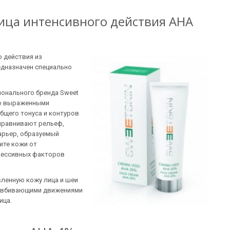
лица интенсивного действия АНА
о действия из
едназначен специально
.
ионального бренда Sweet
ко выраженными
общего тонуса и контуров
выравнивают рельеф,
арьер, образуемый
ите кожи от
рессивных факторов
вленную кожу лица и шеи
и вбивающими движениями
ица.