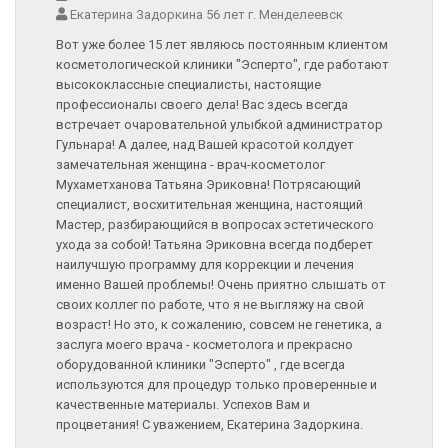
Екатерина Задоркина 56 лет г. Менделеевск
Вот уже более 15 лет являюсь постоянным клиентом
косметологической клиники "Эсперто", где работают
высококлассные специалисты, настоящие
профессионалы своего дела! Вас здесь всегда
встречает очаровательной улыбкой администратор
Гульнара! А далее, над Вашей красотой колдует
замечательная женщина - врач-косметолог
Мухаметханова Татьяна Эриковна! Потрясающий
специалист, восхитительная женщина, настоящий
Мастер, разбирающийся в вопросах эстетического
ухода за собой! Татьяна Эриковна всегда подберет
наилучшую программу для коррекции и лечения
именно Вашей проблемы! Очень приятно слышать от
своих коллег по работе, что я не выгляжу на свой
возраст! Но это, к сожалению, совсем не генетика, а
заслуга моего врача - косметолога и прекрасно
оборудованной клиники "Эсперто" , где всегда
используются для процедур только проверенные и
качественные материалы. Успехов Вам и
процветания! С уважением, Екатерина Задоркина.