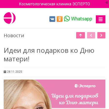
Косметологическая клиника ЭСПЕРТО
Whatsapp
Toggle
navigat
Новости
Идеи для подарков ко Дню
матери!
28.11.2025