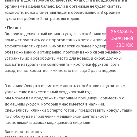
выпивать достаточное количество жидкости и поддерживать в
организме водный баланс. Если в организме не будет хватать
жидкости, кожа станет выглядеть обезвоженной. В среднем
нужно потреблять 2 литра воды в день.
• Пилинг
ЗАКАЗАТЬ
Включите деликатный пилинг в уход за кожей лица зимой. Он
ОБРАТНЫЙ
поможет очистить ее от ороговевших клеток и повысит
ЗВОНОК
эффективность крема. Зимой клетки сильнее подвержены
обезвоживанию и отмиранию, поэтому важно своевременно
устранить их и освободить место для новых. В скраб должны
входить натуральные компоненты - косточки фруктов, соль,
сахар, но пользоваться ими можно не чаще 2 раз в неделю.
В клинике Эсперто вы можете давать своей коже лица питание,
увлажнение и качественный уход круглый год.
Мы можем вам предложить салонные процедуры совместно с
домашним уходом, который у нас имеется в наличии.
Специалисты клиники Эсперто готовы предоставить консультации
по любому из направлений медицинской деятельности,
проводимой в рамках медицинской лицензии.
Запись по телефону: