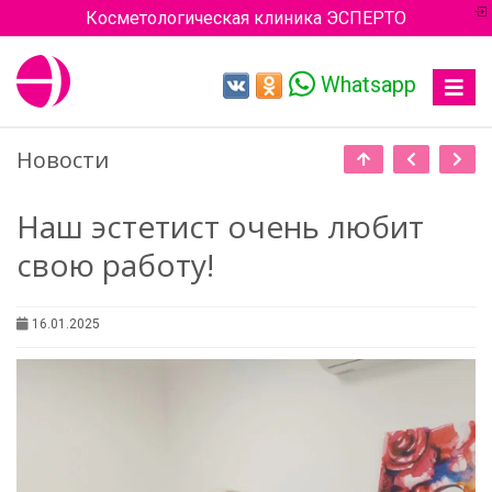
Косметологическая клиника ЭСПЕРТО
Whatsapp
Toggle
navigat
Новости
Наш эстетист очень любит
свою работу!
16.01.2025