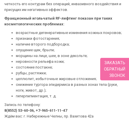
четкость его контурам без операций, инвазивного воздействия и
присущих им негативных эффектов.
Фракционный игольчатый RF-лифтинг показан при таких
косметологических проблемах:
возрастные дегенеративные изменения кожных покровов;
признаки фотостарения;
наличие второго подбородка;
опущение щек, брыли;
морщины на лице, шее, в зоне декольте;
неровности рельефа кожи;
ЗАКАЗАТЬ
состояние постакне;
ОБРАТНЫЙ
рубцы, растяжки;
ЗВОНОК
целлюлит, избыточные жировые отложения;
снижение тургора эпидермиса в разных зонах тела (руки,
ноги, живот, др.);
гиперпигментация, т. д.
Запись по телефону:
8(8552) 53-60-06, +7-965-611-11-47
Ждём вас: г. Набережные Челны, пр. Вахитова 42а