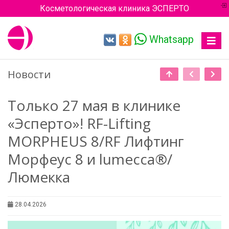
Косметологическая клиника ЭСПЕРТО
Whatsapp
Toggle
navigat
Новости
Только 27 мая в клинике
«Эсперто»! RF-Lifting
MORPHEUS 8/RF Лифтинг
Морфеус 8 и lumecca®/
Люмекка
28.04.2026