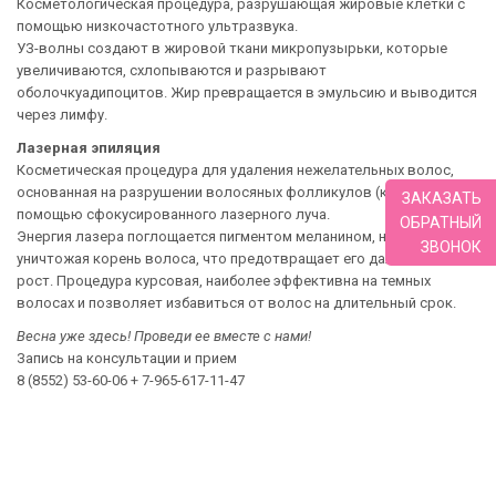
Косметологическая процедура, разрушающая жировые клетки с
помощью низкочастотного ультразвука.
УЗ-волны создают в жировой ткани микропузырьки, которые
увеличиваются, схлопываются и разрывают
оболочкуадипоцитов. Жир превращается в эмульсию и выводится
через лимфу.
Лазерная эпиляция
Косметическая процедура для удаления нежелательных волос,
основанная на разрушении волосяных фолликулов (корней) с
ЗАКАЗАТЬ
помощью сфокусированного лазерного луча.
ОБРАТНЫЙ
Энергия лазера поглощается пигментом меланином, нагревая и
ЗВОНОК
уничтожая корень волоса, что предотвращает его дальнейший
рост. Процедура курсовая, наиболее эффективна на темных
волосах и позволяет избавиться от волос на длительный срок.
Весна уже здесь! Проведи ее вместе с нами!
Запись на консультации и прием
8 (8552) 53-60-06 + 7-965-617-11-47