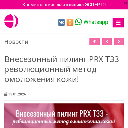
Косметологическая клиника ЭСПЕРТО
Whatsapp
Toggle
navigat
Новости
Внесезонный пилинг PRX T33 -
революционный метод
омоложения кожи!
13.01.2026