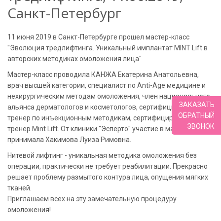
Санкт-Петербург
11 июня 2019 в Санкт-Петербурге прошел мастер-класс
"Эволюция тредлифтинга. Уникальный имплантат MINT Lift в
авторских методиках омоложения лица"
Мастер-класс проводила КАНЖА Екатерина Анатольевна,
врач высшей категории, специалист по Anti-Age медицине и
нехирургическим методам омоложения, член национального
ЗАКАЗАТЬ
альянса дерматологов и косметологов, сертифицированный
ОБРАТНЫЙ
тренер по инъекционным методикам, сертифицированный
ЗВОНОК
тренер Mint Lift. От клиники "Эсперто" участие в мастер-классе
принимала Хакимова Луиза Римовна.
Нитевой лифтинг - уникальная методика омоложения без
операции, практически не требует реабилитации. Прекрасно
решает проблему размытого контура лица, опущения мягких
тканей.
Приглашаем всех на эту замечательную процедуру
омоложения!