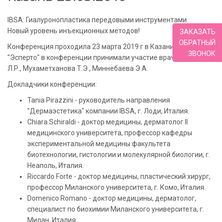
IBSA: Гиалуронопластика передовыми инструментами.
Новый уровень инъекционных методов!
ЗАКАЗАТЬ
ОБРАТНЫЙ
Конференция проходила 23 марта 2019 г в Казани, от клиники
ЗВОНОК
"Эсперто" в конференции принимали участие врачи: Хакимова
Л.Р., Мухаметханова Т.Э., Миннебаева Э.А.
Докладчики конференции:
Tania Pirazzini - руководитель направления
"Дермаэстетика" компании IBSA, г. Лоди, Италия.
Chiara Schiraldi - доктор медицины, дерматолог II
медицинского университета, профессор кафедры
экспериментальной медицины факультета
биотехнологии, гистологии и молекулярной биологии, г.
Неаполь, Италия.
Riccardo Forte - доктор медицины, пластический хирург,
профессор Миланского университета, г. Комо, Италия.
Domenico Romano - доктор медицины, дерматолог,
специалист по биохимии Миланского университета, г.
Милан, Италия.