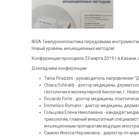
IBSA: Гиалуронопластика передовыми инструмента
Новый уровень инъекционных методов!
Конференция проходила 23 марта 2019 г в Казани, 
Докладчики конференции:
Tania Pirazzini - руководитель направления "
Chiara Schiraldi - доктор медицины, дермат
гистологии и молекулярной биологии, г. Неапо
Riccardo Forte - доктор медицины, пластическ
Domenico Romano - доктор медицины, дермато
Гольцова Елена Николаевна - кандидат меди
трихологии, главный внештатный специалист
инъекционным препаратам ведущих иностранн
Саакян Инесса Нерсиковна - директор по марке