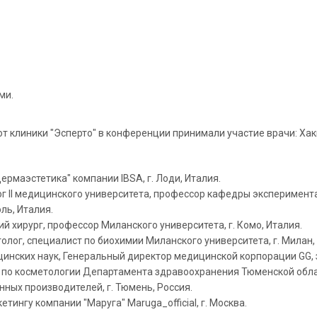
ми.
от клиники "Эсперто" в конференции принимали участие врачи: Хак
Дермаэстетика" компании IBSA, г. Лоди, Италия.
олог II медицинского университета, профессор кафедры экспериме
ль, Италия.
ий хирург, профессор Миланского университета, г. Комо, Италия.
лог, специалист по биохимии Миланского университета, г. Милан,
цинских наук, Генеральный директор медицинской корпорации GG,
 по косметологии Департамента здравоохранения Тюменской обла
ых производителей, г. Тюмень, Россия.
тингу компании "Маруга" Maruga_official, г. Москва.