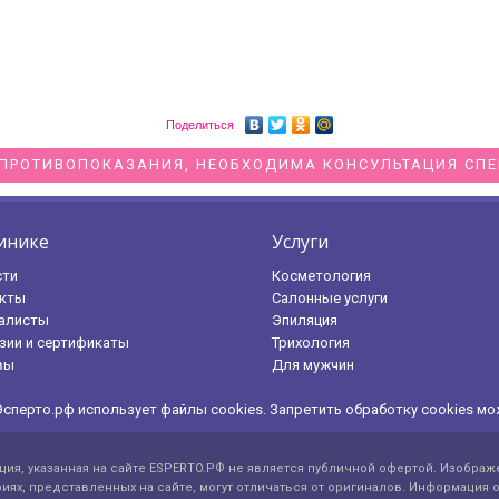
Поделиться
ПРОТИВОПОКАЗАНИЯ, НЕОБХОДИМА КОНСУЛЬТАЦИЯ СП
инике
Услуги
сти
Косметология
кты
Салонные услуги
алисты
Эпиляция
зии и сертификаты
Трихология
вы
Для мужчин
Эсперто.рф использует файлы cookies. Запретить обработку cookies мо
ия, указанная на сайте ESPERTO.РФ не является публичной офертой. Изображе
иях, представленных на сайте, могут отличаться от оригиналов. Информация о 