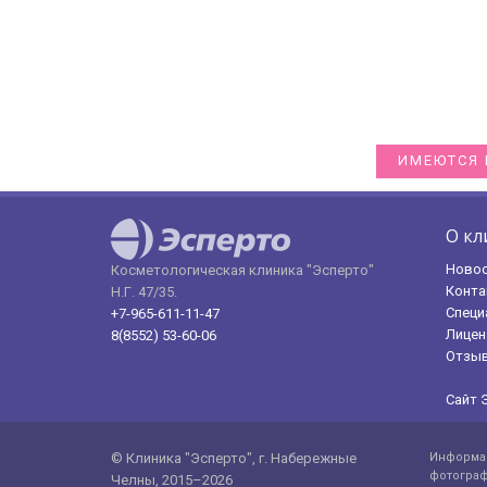
ИМЕЮТСЯ 
О кл
Ново
Косметологическая клиника "Эсперто"
Конта
Н.Г. 47/35.
Специ
+7-965-611-11-47
Лицен
8(8552) 53-60-06
Отзы
Сайт 
© Клиника "Эсперто", г. Набережные
Информац
фотограф
Челны, 2015–2026