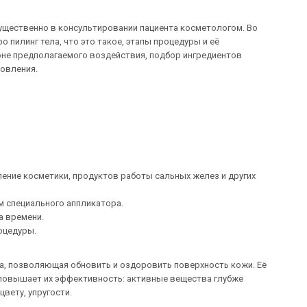
ущественно в консультировании пациента косметологом. Во
 пилинг тела, что это такое, этапы процедуры и её
оне предполагаемого воздействия, подбор ингредиентов
новления.
ление косметики, продуктов работы сальных желез и других
м специального аппликатора.
а времени.
оцедуры.
ра, позволяющая обновить и оздоровить поверхность кожи. Её
 повышает их эффективность: активные вещества глубже
цвету, упругости.