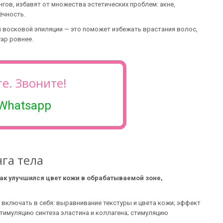
ов, избавят от множества эстетических проблем: акне,
ёчность.
и восковой эпиляции — это поможет избежать врастания волос,
гар ровнее.
е. Звоните!
Whatsapp
га тела
как улучшился цвет кожи в обрабатываемой зоне,
 включать в себя: выравнивание текстуры и цвета кожи; эффект
тимуляцию синтеза эластина и коллагена; стимуляцию