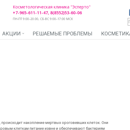
Косметологическая клиника "Эсперто"
+7-965-611-11-47, 8(8552)53-60-06
ПН-ПТ 9:00–20.00, СБ-ВС 9:00–17:00 МСК
АКЦИИ
РЕШАЕМЫЕ ПРОБЛЕМЫ
КОСМЕТИК
и, происходит накопление мертвых ороговевших клеток. Они
оровым клеткам питание извне и обеспечивают бактериям