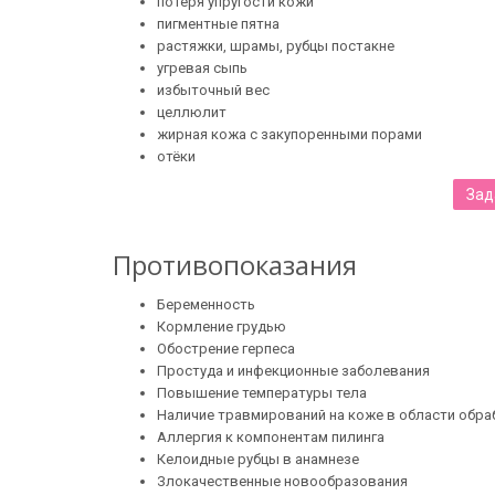
потеря упругости кожи
пигментные пятна
растяжки, шрамы, рубцы постакне
угревая сыпь
избыточный вес
целлюлит
жирная кожа с закупоренными порами
отёки
Зад
Противопоказания
Беременность
Кормление грудью
Обострение герпеса
Простуда и инфекционные заболевания
Повышение температуры тела
Наличие травмирований на коже в области обра
Аллергия к компонентам пилинга
Келоидные рубцы в анамнезе
Злокачественные новообразования