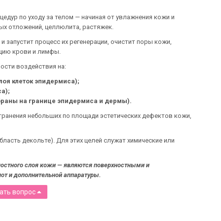
едур по уходу за телом — начиная от увлажнения кожи и
ых отложений, целлюлита, растяжек.
и запустит процесс их регенерации, очистит поры кожи,
цию крови и лимфы.
ности воздействия на:
оя клеток эпидермиса);
а);
браны на границе эпидермиса и дермы).
транения небольших по площади эстетических дефектов кожи,
бласть декольте). Для этих целей служат химические или
ностного слоя кожи — являются поверхностными и
лот и дополнительной аппаратуры.
ать вопрос