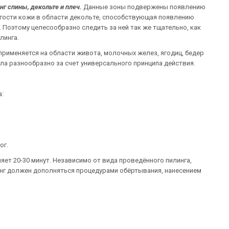
г спины, декольте и плеч.
Данные зоны подвержены появлению
угости кожи в области декольте, способствующая появлению
Поэтому целесообразно следить за ней так же тщательно, как
линга.
 применяется на области живота, молочных желез, ягодиц, бедер
тела разнообразно за счет универсального принципа действия.
а:
ог.
т 20-30 минут. Независимо от вида проведённого пилинга,
линг должен дополняться процедурами обёртывания, нанесением