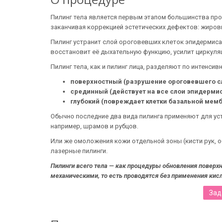
Пилинг тела является первым этапом большинства проц
заканчивая коррекцией эстетических дефектов: жиров
Пилинг устранит слой ороговевших клеток эпидермиса 
восстановит её дыхательную функцию, усилит циркуля
Пилинг тела, как и пилинг лица, разделяют по интенсив
поверхностный (разрушение ороговевшего сл
срединный (действует на все слои эпидермис
глубокий (повреждает клетки базальной мем
Обычно последние два вида пилинга применяют для ус
например, шрамов и рубцов.
Или же омоложения кожи отдельной зоны (кисти рук, о
лазерные пилинги.
Пилинги всего тела — как процедуры обновления поверх
механическими, то есть проводятся без применения кис
Зад