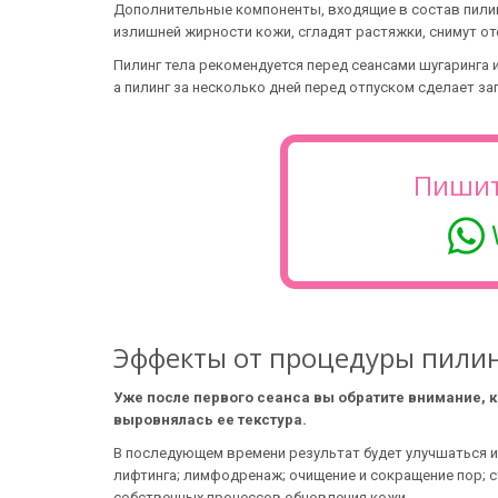
Дополнительные компоненты, входящие в состав пилинг
излишней жирности кожи, сгладят растяжки, снимут от
Пилинг тела рекомендуется перед сеансами шугаринга 
а пилинг за несколько дней перед отпуском сделает за
Пишит
Эффекты от процедуры пилин
Уже после первого сеанса вы обратите внимание, 
выровнялась ее текстура.
В последующем времени результат будет улучшаться и
лифтинга; лимфодренаж; очищение и сокращение пор; с
собственных процессов обновления кожи.