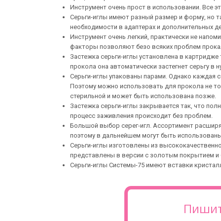
Инструмент очень прост в использовании. Все э
Серьги-иглы имеют разный размер и форму, но т
необходимости в адаптерах и дополнительных де
Инструмент очень легкий, практически не напоми
факторы позволяют безо всяких проблем прока
Застежка серьги-иглы установлена в картридже 
прокола она автоматически застегнет серьгу в н
Серьги-иглы упакованы парами. Однако каждая с
Поэтому можно использовать для прокола не толь
стерильной и может быть использована позже.
Застежка серьги-иглы закрывается так, что пол
процесс заживления происходит без проблем.
Большой выбор серег-игл. Ассортимент расширя
поэтому в дальнейшем могут быть использованы
Серьги-иглы изготовлены из высококачественной
представлены в версии с золотым покрытием и 
Серьги-иглы Системы-75 имеют вставки кристал
Пишит