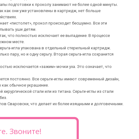
тапы подготовки к проколу занимают не более одной минуты.
ак как они уже установлены в картридж, нет больше
йствиях.
нает «пистолет», прокол происходит бесшумно. Все эти
лывать уши детям.
так, что полностью исключает ее выпадение. В процессе
ужном месте.
ерьга-игла упакована в отдельный стерильный картридж.
ко пару, но и одну серьгу. Вторая серьга-игла сохранится
ностью исключается «зажим» мочки уха. Это означает, что
ется постоянно. Все серьги-иглы имеют современный дизайн,
 как обычное украшение.
 хирургической стали или из титана. Серьги-иглы из стали
без.
лов Сваровски, что делает их более изящными и долговечными.
е. Звоните!