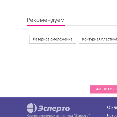
Рекомендуем
Лазерное омоложение
Контурная пластик
ИМЕЮТСЯ 
О кл
Ново
Косметологическая клиника "Эсперто"