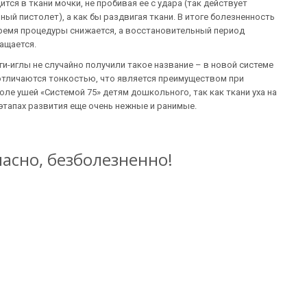
ится в ткани мочки, не пробивая ее с удара (так действует
ный пистолет), а как бы раздвигая ткани. В итоге болезненность
ремя процедуры снижается, а восстановительный период
ащается.
ги-иглы не случайно получили такое название – в новой системе
отличаются тонкостью, что является преимуществом при
оле ушей «Системой 75» детям дошкольного, так как ткани уха на
 этапах развития еще очень нежные и ранимые.
пасно, безболезненно!