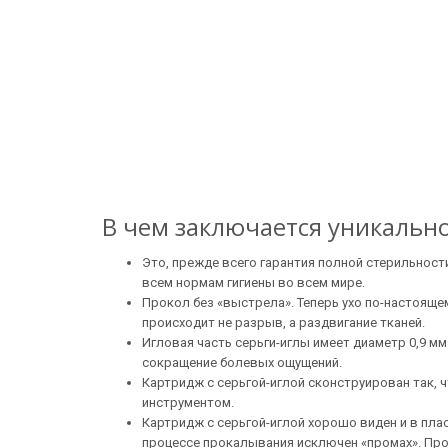
В чем заключается уникальн
Это, прежде всего гарантия полной стерильности
всем нормам гигиены во всем мире.
Прокол без «выстрела». Теперь ухо по-настояще
происходит не разрыв, а раздвигание тканей.
Игловая часть серьги-иглы имеет диаметр 0,9 мм
сокращение болевых ощущений.
Картридж с серьгой-иглой сконструирован так, чт
инструментом.
Картридж с серьгой-иглой хорошо виден и в плас
процессе прокалывания исключен «промах». Про