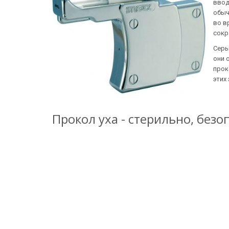
ввод
обыч
во в
сокр
Серь
они 
прок
этих
Прокол уха - стерильно, безо