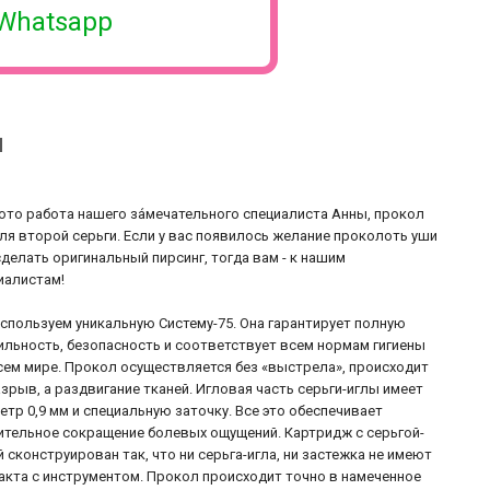
Whatsapp
и
ото работа нашего за́мечательного специалиста Анны, прокол
для второй серьги.
Если у вас появилось желание проколоть уши
сделать оригинальный пирсинг, тогда вам - к нашим
иалистам!
спользуем уникальную Систему-75. Она гарантирует полную
ильность, безопасность и соответствует всем нормам гигиены
сем мире. Прокол осуществляется без «выстрела», происходит
азрыв, а раздвигание тканей. Игловая часть серьги-иглы имеет
етр 0,9 мм и специальную заточку. Все это обеспечивает
ительное сокращение болевых ощущений. Картридж с серьгой-
й сконструирован так, что ни серьга-игла, ни застежка не имеют
акта с инструментом. Прокол происходит точно в намеченное