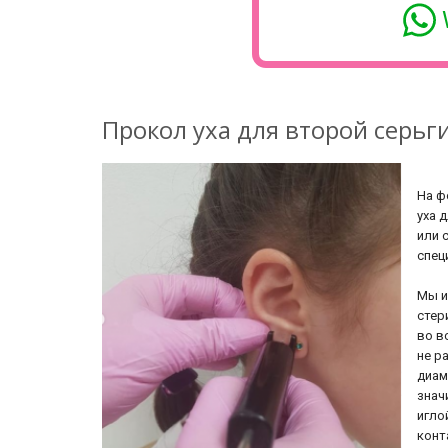
Прокол уха для второй серьг
На ф
уха 
или 
спец
Мы и
стер
во в
не р
диам
знач
игло
конт