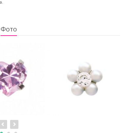
о.
Фото